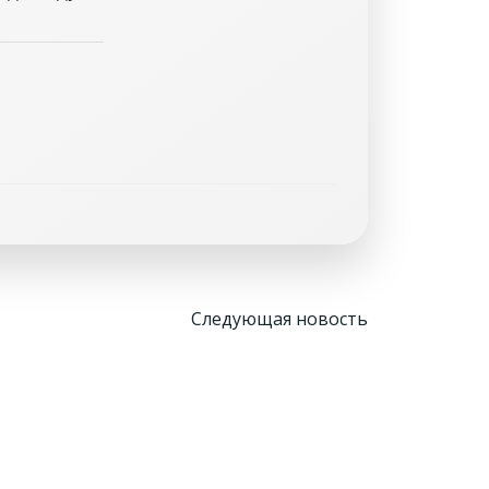
Навигация
Следующая новость
по
записям