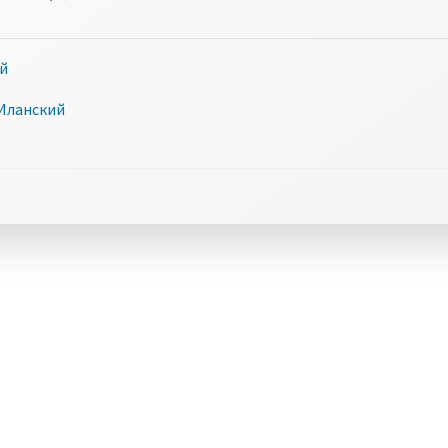
ий
 Иланский