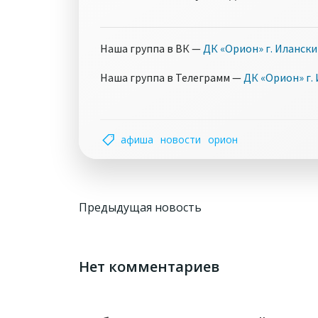
Наша группа в ВК —
ДК «Орион» г. Иланск
Наша группа в Телеграмм —
ДК «Орион» г.
афиша
новости
орион
Навигация
Предыдущая новость
по
записям
Нет комментариев