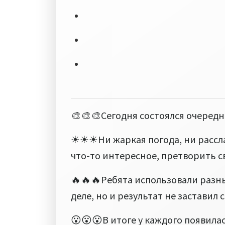
🎨🎨🎨Сегодня состоялся очередн
☀☀☀Ни жаркая погода, ни рассла
что-то интересное, претворить с
🔥🔥🔥Ребята использовали разны
деле, но и результат не заставил 
😮😮😮В итоге у каждого появила