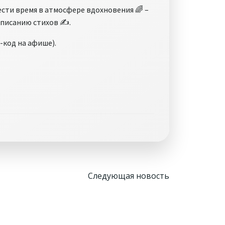
ести время в атмосфере вдохновения 🌈 –
аписанию стихов ✍.
-код на афише).
Навигация
Следующая новость
по
записям