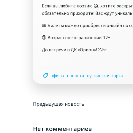
Если вы любите поэзию 📖, хотите раскры
обязательно приходите! Вас ждут уникал
🎟 Билеты можно приобрести онлайн по с
🔞 Возрастное ограничение: 12+
До встречи в ДК «Орион»! 💌✨
афиша
новости
пушкинская карта
Навигация
Предыдущая новость
по
записям
Нет комментариев