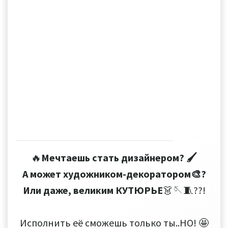
🔥
Мечтаешь стать дизайнером? 🖌
А может художником-декоратором🎨?
Или даже, великим КУТЮРЬЕ
👗🪡🧵??!
Исполнить её сможешь только ты..НО! 🤩