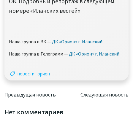
ОК. Подробный репортаж в следующем
номере «Иланских вестей»
Наша группа в ВК —
ДК «Орион» г. Иланский
Наша группа в Телеграмм —
ДК «Орион» г. Иланский
новости
орион
Навигация
Навига
Предыдущая новость
Следующая новость
по
по
Нет комментариев
записям
записям