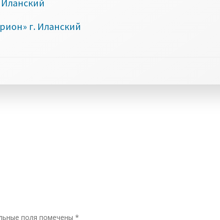
. Иланский
рион» г. Иланский
льные поля помечены
*