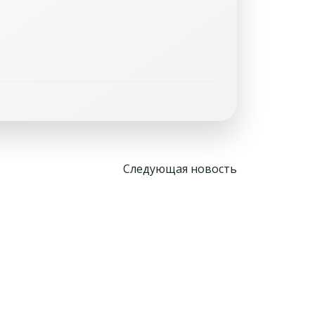
Навигация
Следующая новость
по
записям